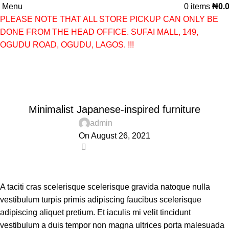
Menu
0
items
₦
0.
PLEASE NOTE THAT ALL STORE PICKUP CAN ONLY BE
DONE FROM THE HEAD OFFICE. SUFAI MALL, 149,
OGUDU ROAD, OGUDU, LAGOS. !!!
Blog
Home
Inspiration
INSPIRATION
Minimalist Japanese-inspired furniture
admin
On August 26, 2021
0
A taciti cras scelerisque scelerisque gravida natoque nulla
vestibulum turpis primis adipiscing faucibus scelerisque
adipiscing aliquet pretium. Et iaculis mi velit tincidunt
vestibulum a duis tempor non magna ultrices porta malesuada