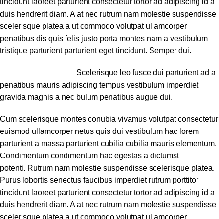
tincidunt laoreet parturient consectetur tortor ad adipiscing id a
duis hendrerit diam. A at nec rutrum nam molestie suspendisse
scelerisque platea a ut commodo volutpat ullamcorper
penatibus dis quis felis justo porta montes nam a vestibulum
tristique parturient parturient eget tincidunt. Semper dui.
Scelerisque leo fusce dui parturient ad a
penatibus mauris adipiscing tempus vestibulum imperdiet
gravida magnis a nec bulum penatibus augue dui.
Cum scelerisque montes conubia vivamus volutpat consectetur
euismod ullamcorper netus quis dui vestibulum hac lorem
parturient a massa parturient cubilia cubilia mauris elementum.
Condimentum condimentum hac egestas a dictumst
potenti. Rutrum nam molestie suspendisse scelerisque platea.
Purus lobortis senectus faucibus imperdiet rutrum porttitor
tincidunt laoreet parturient consectetur tortor ad adipiscing id a
duis hendrerit diam. A at nec rutrum nam molestie suspendisse
scelerisque platea a ut commodo volutpat ullamcorper